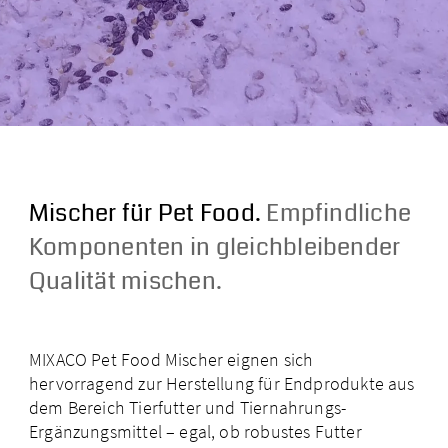
Kontakt
Über MIXACO
NewsHub
Mischer für Pet Food.
Empfindliche
Komponenten in gleichbleibender
Videos
Qualität mischen.
Downloads
MIXACO Pet Food Mischer eignen sich
hervorragend zur Herstellung für Endprodukte aus
Mischer kostenlos testen
dem Bereich Tierfutter und Tiernahrungs-
Ergänzungs­mittel – egal, ob robustes Futter