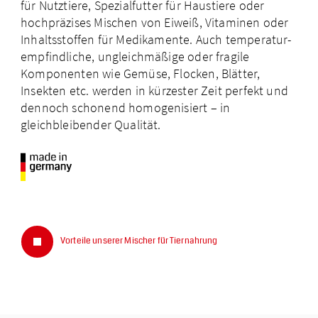
für Nutztiere, Spezialfutter für Haustiere oder
Newsletter
hochpräzises Mischen von Eiweiß, Vitaminen oder
Inhaltsstoffen für Medikamente. Auch temperatur­
Deutsch
English
Español
empfindliche, ungleichmäßige oder fragile
(Deutschland)
Komponenten wie Gemüse, Flocken, Blätter,
Insekten etc. werden in kürzester Zeit perfekt und
dennoch schonend homogenisiert – in
gleichbleibender Qualität.
Vorteile unserer Mischer für Tiernahrung