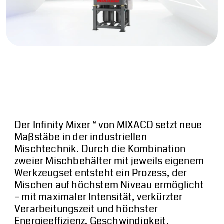
Kontakt
Über MIXACO
NewsHub
Videos
Der Infinity Mixer™ von MIXACO setzt neue
Maßstäbe in der industriellen
Mischtechnik. Durch die Kombination
Downloads
zweier Mischbehälter mit jeweils eigenem
Werkzeugset entsteht ein Prozess, der
Mischen auf höchstem Niveau ermöglicht
Mischer kostenlos testen
– mit maximaler Intensität, verkürzter
Verarbeitungszeit und höchster
Energieeffizienz. Geschwindigkeit,