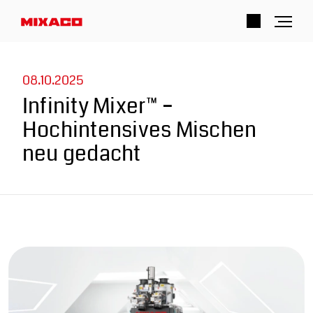
08.10.2025
Industriemischer
Infinity Mixer™ –
Hochintensives Mischen
Mischer anfragen
neu gedacht
Mischer im Einsatz
Service
Jobs