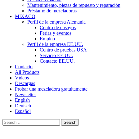
Mantenimiento, piezas de repuesto y reparación
Préstamo de mezcladoras
MIXACO
Perfil de la empresa Alemania
Centro de ensayos
Ferias y eventos
Empleo
Perfil de la empresa EE.UU.
Centro de pruebas USA
Servicio EE.UU.
Contacto EE.UU.
Contacto
All Products
Vídeos
Descargas
Probar una mezcladora gratuitamente
Newsletter
English
Deutsch
Español
Search
for: