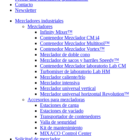
Contacto
Newsletter
Mezcladores industriales
Mezcladores
Infinity Mixer™
Contenedor Mezclador CM i4
Contenedor Mezclador Multitool™
Contenedor Mezclador Vortex™
Mezclador de doble cono
Mezclador de sacos y barriles Speedy™
Contenedor Mezclador laboratorio Lab CM
Turbomixer de laboratorio Lab HM
Mezclador caliente/frío
Mezclador intensiva
Mezclador universal vertical
Mezclador universal horizontal Revolution™
Accesorios para mezcladoras
Estaciones de carga
Estaciones de vaciado
Transportador de contenedores
Valla de seguridad
Kit de mantenimiento
MIXACO Control Center
Solicitud de mezclador