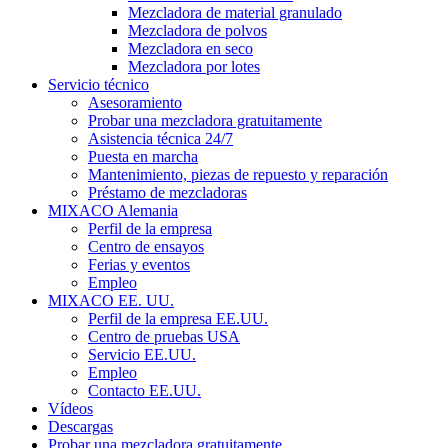
Mezcladora de material granulado
Mezcladora de polvos
Mezcladora en seco
Mezcladora por lotes
Servicio técnico
Asesoramiento
Probar una mezcladora gratuitamente
Asistencia técnica 24/7
Puesta en marcha
Mantenimiento, piezas de repuesto y reparación
Préstamo de mezcladoras
MIXACO Alemania
Perfil de la empresa
Centro de ensayos
Ferias y eventos
Empleo
MIXACO EE. UU.
Perfil de la empresa EE.UU.
Centro de pruebas USA
Servicio EE.UU.
Empleo
Contacto EE.UU.
Vídeos
Descargas
Probar una mezcladora gratuitamente