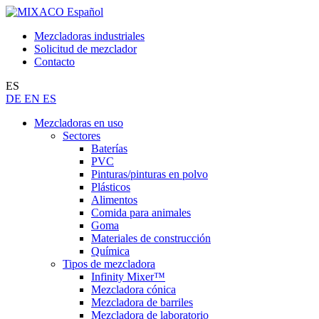
Mezcladoras industriales
Solicitud de mezclador
Contacto
ES
DE
EN
ES
Mezcladoras en uso
Sectores
Baterías
PVC
Pinturas/pinturas en polvo
Plásticos
Alimentos
Comida para animales
Goma
Materiales de construcción
Química
Tipos de mezcladora
Infinity Mixer™
Mezcladora cónica
Mezcladora de barriles
Mezcladora de laboratorio