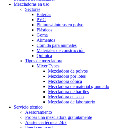
Mezcladoras en uso
Sectores
Baterías
PVC
Pinturas/pinturas en polvo
Plásticos
Goma
Alimentos
Comida para animales
Materiales de construcción
Química
Tipos de mezcladora
Mixer Types
Mezcladora de polvos
Mezcladora por lotes
Mezcladora cónica
Mezcladora de material granulado
Mezcladora de barriles
Mezcladora en seco
Mezcladora de laboratorio
Servicio técnico
Asesoramiento
Probar una mezcladora gratuitamente
Asistencia técnica 24/7
Puesta en marcha