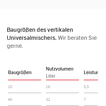
Baugrößen des vertikalen
Universalmischers.
Wir beraten Sie
gerne.
Nutzvolumen
Baugrößen
Leistung
k
Liter
20
16
5,5
40
32
7