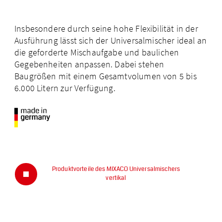
Newsletter
Insbesondere durch seine hohe Flexibilität in der
Deutsch
English
Español
Ausführung lässt sich der Universalmischer ideal an
(Deutschland)
die geforderte Mischaufgabe und baulichen
Gegebenheiten anpassen.
Dabei stehen
Baugrößen mit einem Gesamt­volumen von 5 bis
6.000 Litern zur Verfügung.
Produktvorteile des MIXACO Universalmischers
vertikal