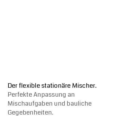
Kontakt
MIXACO Universalmischer vertikal
Über MIXACO
Highlights
Bilder & Video
Vorteile
Funktionsweise
Bedienung
Mischverfahren
Branchen
Mischwerkzeug
Zusatzfunktionen
Baugrößen
NewsHub
Videos
Downloads
Der flexible stationäre Mischer.
Perfekte Anpassung an
Mischaufgaben und bauliche
Mischer kostenlos testen
Gegebenheiten
.